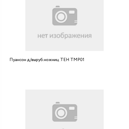
Пуансон д/выруб.ножниц .ТЕН ТMP01